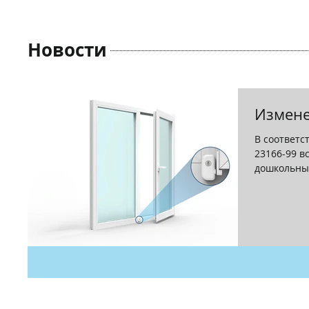
Новости
Измене
В соответс
23166-99 в
дошкольны
быть...